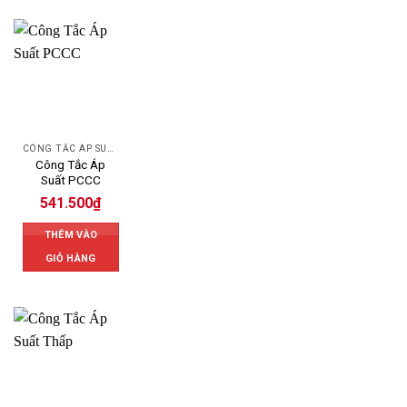
CÔNG TẮC ÁP SUẤT
Công Tắc Áp
Suất PCCC
541.500
₫
THÊM VÀO
GIỎ HÀNG