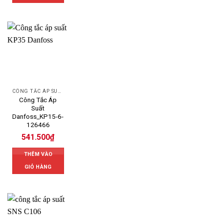
CÔNG TẮC ÁP SUẤT
Công Tắc Áp
Suất
Danfoss_KP15-6-
126466
541.500
₫
THÊM VÀO
GIỎ HÀNG