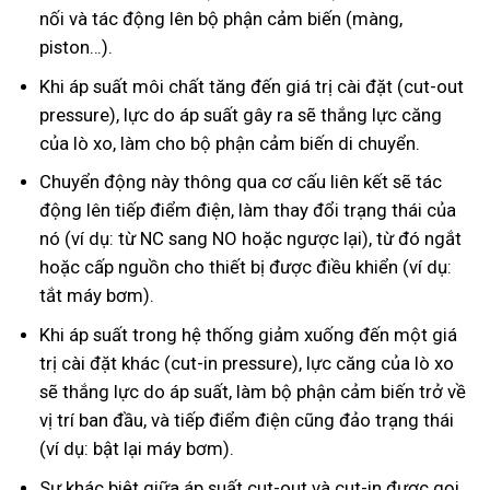
nối và tác động lên bộ phận cảm biến (màng,
piston…).
Khi áp suất môi chất tăng đến giá trị cài đặt (cut-out
pressure), lực do áp suất gây ra sẽ thắng lực căng
của lò xo, làm cho bộ phận cảm biến di chuyển.
Chuyển động này thông qua cơ cấu liên kết sẽ tác
động lên tiếp điểm điện, làm thay đổi trạng thái của
nó (ví dụ: từ NC sang NO hoặc ngược lại), từ đó ngắt
hoặc cấp nguồn cho thiết bị được điều khiển (ví dụ:
tắt máy bơm).
Khi áp suất trong hệ thống giảm xuống đến một giá
trị cài đặt khác (cut-in pressure), lực căng của lò xo
sẽ thắng lực do áp suất, làm bộ phận cảm biến trở về
vị trí ban đầu, và tiếp điểm điện cũng đảo trạng thái
(ví dụ: bật lại máy bơm).
Sự khác biệt giữa áp suất cut-out và cut-in được gọi