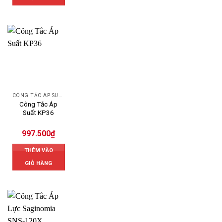
CÔNG TẮC ÁP SUẤT
Công Tắc Áp
Suất KP36
997.500
₫
THÊM VÀO
GIỎ HÀNG