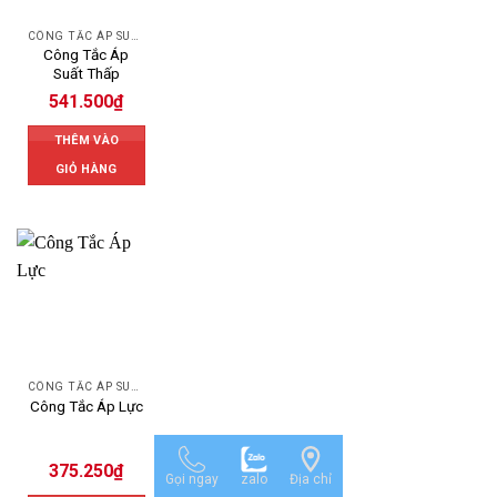
CÔNG TẮC ÁP SUẤT
Công Tắc Áp
Suất Thấp
541.500
₫
THÊM VÀO
GIỎ HÀNG
CÔNG TẮC ÁP SUẤT
Công Tắc Áp Lực
375.250
₫
Gọi ngay
zalo
Địa chỉ