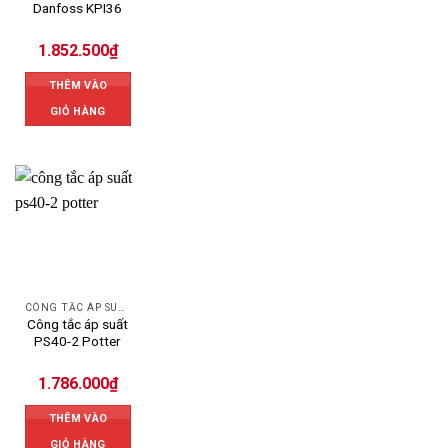
Danfoss KPI36
1.852.500
₫
THÊM VÀO
GIỎ HÀNG
CÔNG TẮC ÁP SUẤT
Công tắc áp suất
PS40-2 Potter
1.786.000
₫
THÊM VÀO
GIỎ HÀNG