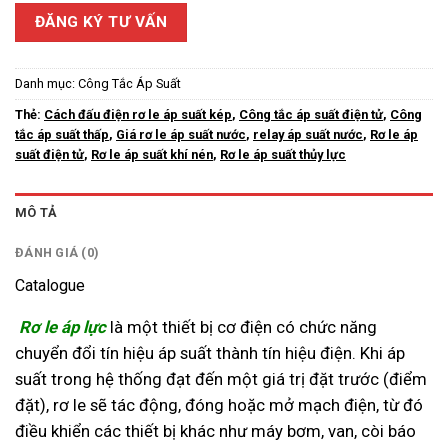
ĐĂNG KÝ TƯ VẤN
Danh mục:
Công Tắc Áp Suất
Thẻ:
Cách đấu điện rơ le áp suất kép
,
Công tắc áp suất điện tử
,
Công
tắc áp suất thấp
,
Giá rơ le áp suất nước
,
relay áp suất nước
,
Rơ le áp
suất điện tử
,
Rơ le áp suất khí nén
,
Rơ le áp suất thủy lực
MÔ TẢ
ĐÁNH GIÁ (0)
Catalogue
Rơ le áp lực
là một thiết bị cơ điện có chức năng
chuyển đổi tín hiệu áp suất thành tín hiệu điện. Khi áp
suất trong hệ thống đạt đến một giá trị đặt trước (điểm
đặt), rơ le sẽ tác động, đóng hoặc mở mạch điện, từ đó
điều khiển các thiết bị khác như máy bơm, van, còi báo