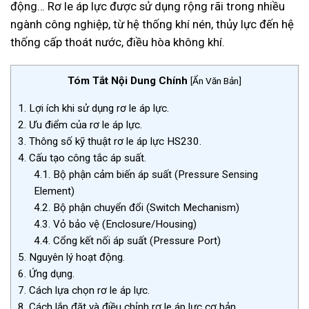
động… Rơ le áp lực được sử dụng rộng rãi trong nhiều
ngành công nghiệp, từ hệ thống khí nén, thủy lực đến hệ
thống cấp thoát nước, điều hòa không khí.
Tóm Tắt Nội Dung Chính
[
Ẩn Văn Bản
]
1.
Lợi ích khi sử dụng rơ le áp lực.
2.
Ưu điểm của rơ le áp lực.
3.
Thông số kỹ thuật rơ le áp lực HS230.
4.
Cấu tạo công tắc áp suất.
4.1.
Bộ phận cảm biến áp suất (Pressure Sensing
Element)
4.2.
Bộ phận chuyển đổi (Switch Mechanism)
4.3.
Vỏ bảo vệ (Enclosure/Housing)
4.4.
Cổng kết nối áp suất (Pressure Port)
5.
Nguyên lý hoạt động.
6.
Ứng dụng.
7.
Cách lựa chọn rơ le áp lực.
8.
Cách lắp đặt và điều chỉnh rơ le áp lực cơ bản.