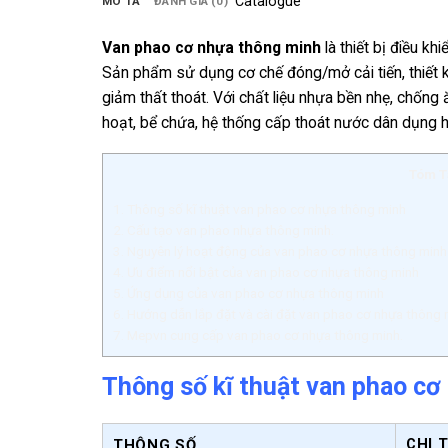
Catalogue
MÔ TẢ
ĐÁNH GIÁ (0)
Van phao cơ nhựa thông minh
là thiết bị điều k
Sản phẩm sử dụng cơ chế đóng/mở cải tiến, thiết k
giảm thất thoát. Với chất liệu nhựa bền nhẹ, chống
hoạt, bể chứa, hệ thống cấp thoát nước dân dụng hiệ
Tóm T
1.
Thông số kĩ thuật van phao cơ nhựa thông minh
2.
Cấu tạo van phao nhựa thông minh.
3.
Nguyên lý hoạt động của van phao cơ nhựa thông minh
4.
Ưu điểm nổi bật của van phao cơ nhựa thông minh
5.
Ứng dụng của van phao cơ nhựa thông minh
6.
Hướng dẫn lắp đặt và cài đặt van phao cơ nhựa thông 
7.
Mepvn cung cấp van phao cơ nhựa thông minh.
Thông số kĩ thuật van phao cơ
CHI T
THÔNG SỐ