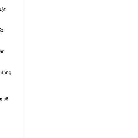
uật
ếp
ràn
 động
ng
sẽ