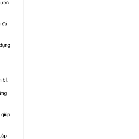
nước
g đã
 dụng
 bỉ.
 ứng
 giúp
 Lắp