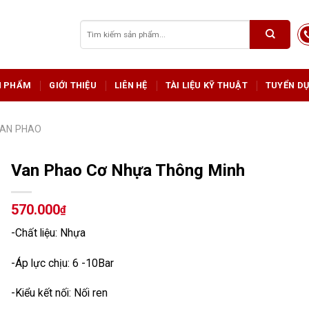
Tìm
kiếm:
N PHẨM
GIỚI THIỆU
LIÊN HỆ
TÀI LIỆU KỸ THUẬT
TUYỂN D
AN PHAO
Van Phao Cơ Nhựa Thông Minh
570.000
₫
-Chất liệu: Nhựa
-Áp lực chịu: 6 -10Bar
-Kiểu kết nối: Nối ren