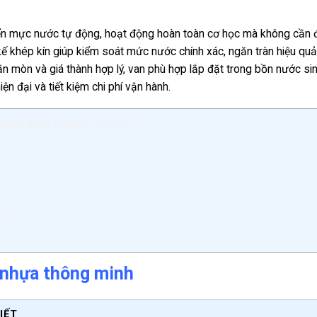
hiển mực nước tự động, hoạt động hoàn toàn cơ học mà không cần đ
ế khép kín giúp kiểm soát mức nước chính xác, ngăn tràn hiệu quả
 ăn mòn và giá thành hợp lý, van phù hợp lắp đặt trong bồn nước si
n đại và tiết kiệm chi phí vận hành.
ắt Nội Dung Chính
[
Ẩn Văn Bản
]
minh.
 nhựa thông minh
IẾT