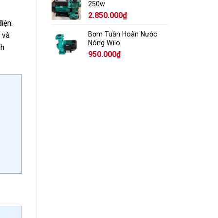
250w
2.850.000
₫
iện.
Bơm Tuần Hoàn Nước
 và
Nóng Wilo
nh
950.000
₫