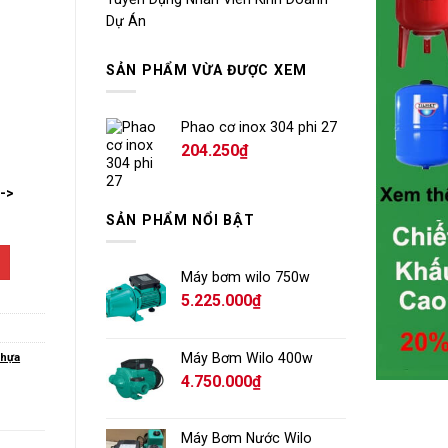
Dự Án
SẢN PHẨM VỪA ĐƯỢC XEM
Phao cơ inox 304 phi 27
204.250
₫
-->
SẢN PHẨM NỔI BẬT
Máy bơm wilo 750w
5.225.000
₫
Máy Bơm Wilo 400w
nhựa
4.750.000
₫
Máy Bơm Nước Wilo