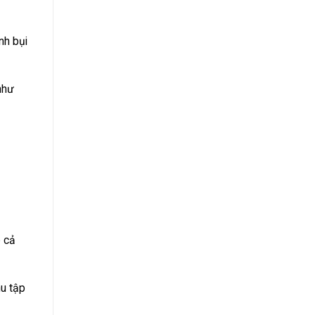
nh bụi
như
p cả
hu tập