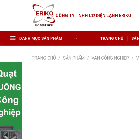
Skip
to
CÔNG TY TNHH CƠ ĐIỆN LẠNH ERIKO
content
DANH MỤC SẢN PHẨM
TRANG CHỦ
SẢ
TRANG CHỦ
/
SẢN PHẨM
/
VAN CÔNG NGHIỆP
/
V