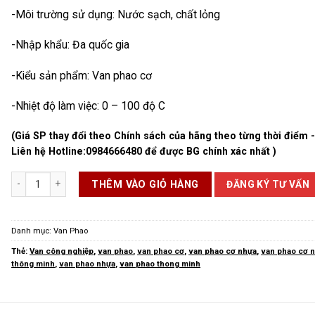
-Môi trường sử dụng: Nước sạch, chất lỏng
-Nhập khẩu: Đa quốc gia
-Kiểu sản phẩm: Van phao cơ
-Nhiệt độ làm việc: 0 – 100 độ C
(Giá SP thay đổi theo Chính sách của hãng theo từng thời điểm 
Liên hệ Hotline:
0984666480
để được BG chính xác nhất )
Van Phao Cơ Nhựa Thông Minh số lượng
ĐĂNG KÝ TƯ VẤN
THÊM VÀO GIỎ HÀNG
Danh mục:
Van Phao
Thẻ:
Van công nghiệp
,
van phao
,
van phao cơ
,
van phao cơ nhựa
,
van phao cơ 
thông minh
,
van phao nhựa
,
van phao thong minh